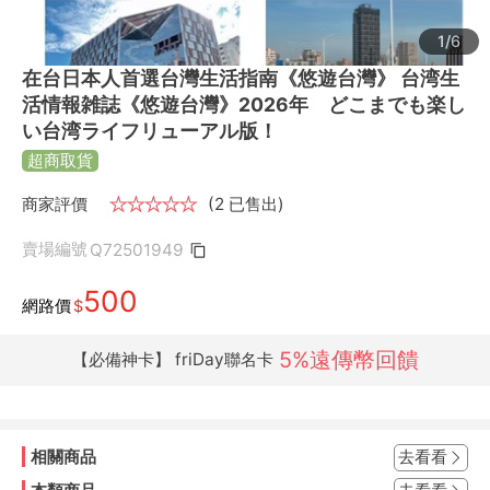
1/6
在台日本人首選台灣生活指南《悠遊台灣》 台湾生
活情報雑誌《悠遊台灣》2026年 どこまでも楽し
い台湾ライフリューアル版！
超商取貨
商家評價
★
★
★
★
★
(2 已售出)
賣場編號
Q72501949
500
網路價
$
5%遠傳幣回饋
【必備神卡】 friDay聯名卡
相關商品
去看看