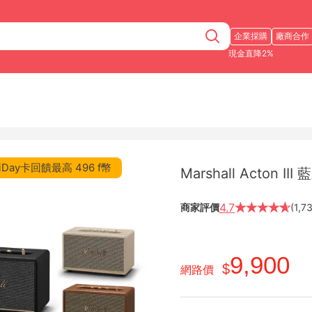
企業採購
廠商合作
現金直降2%
iDay卡回饋最高 496 f幣
Marshall Acton 
4.7
★
★
★
★
★
★
商家評價
(1,
9,900
網路價