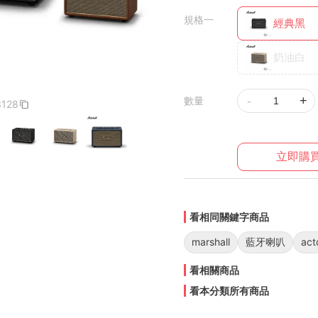
規格一
經典黑
奶油白
-
+
數量
3128
立即購
看相同關鍵字商品
marshall
藍牙喇叭
act
看相關商品
看本分類所有商品