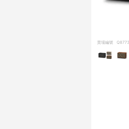
賣場編號
Q877