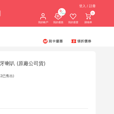
登入 / 註冊
0
0
999
我的帳戶
我的優惠
我的最愛
購物車
III 藍牙喇叭 (原廠公司貨)
732已售出)