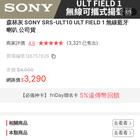
1/1
森林灰 SONY SRS-ULT10 ULT FIELD 1 無線藍牙
喇叭 公司貨
商家評價
★
★
★
★
★
★
(3,321 已售出)
4.6
賣場編號
Q8757826
市價
$4,990
3,290
網路價
$
5%遠傳幣回饋
【必備神卡】 friDay聯名卡
相關商品
去看看
本類商品
去看看