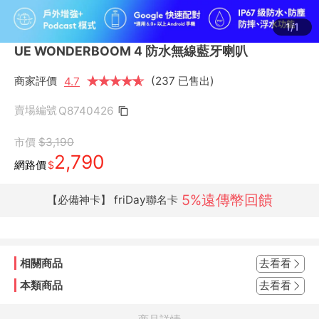
1/1
UE WONDERBOOM 4 防水無線藍牙喇叭
商家評價
★
★
★
★
★
★
(237 已售出)
4.7
賣場編號
Q8740426
市價
$3,190
2,790
網路價
$
5%遠傳幣回饋
【必備神卡】 friDay聯名卡
相關商品
去看看
本類商品
去看看