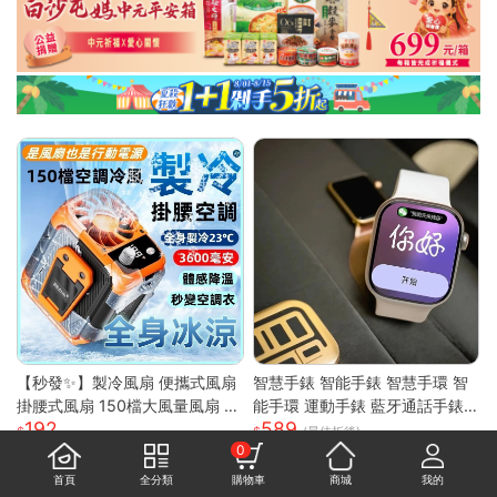
【秒發✨】製冷風扇 便攜式風扇
智慧手錶 智能手錶 智慧手環 智
掛腰式風扇 150檔大風量風扇 行
能手環 運動手錶 藍牙通話手錶
192
589
動電源 行充 工地 外送隨身風扇
NFC門禁手錶 運動智能手環 心
(最佳折後)
0
降溫神器
率監測 GPS手錶
首頁
全分類
購物車
商城
我的