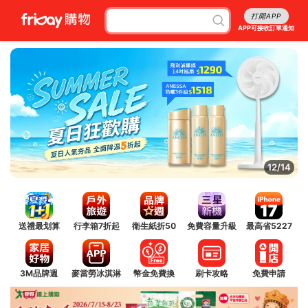
打開APP
APP可接收訂單通知
12/14
送禮最划算
行李箱7折起
衛生紙折50
免費容量升級
最高省5227
3M品牌週
麥當勞冰淇淋
幣金免費換
刷卡攻略
免費申請