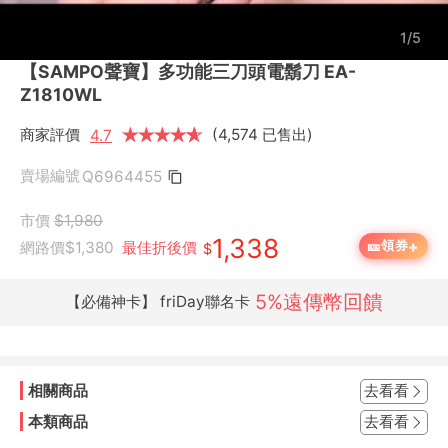
1/5
【SAMPO聲寶】多功能三刀頭電鬍刀 EA-
Z1810WL
商家評價
★
★
★
★
★
★
(4,574 已售出)
4.7
賣場編號
Q6964455
市價
$1,980
1,338
+
🎫
領券
網路價
$1,380
最佳折後價
$
5%遠傳幣回饋
【必備神卡】 friDay聯名卡
相關商品
去看看
本類商品
去看看