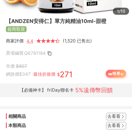
1/10
【ANDZEN安得仁】單方純精油10ml-甜橙
超商取貨
商家評價
★
★
★
★
★
★
(1,520 已售出)
4.4
賣場編號
Q6781184
市價
$807
271
+
🎫
領券
網路價
$347
最佳折後價
$
5%遠傳幣回饋
【必備神卡】 friDay聯名卡
相關商品
去看看
本類商品
去看看