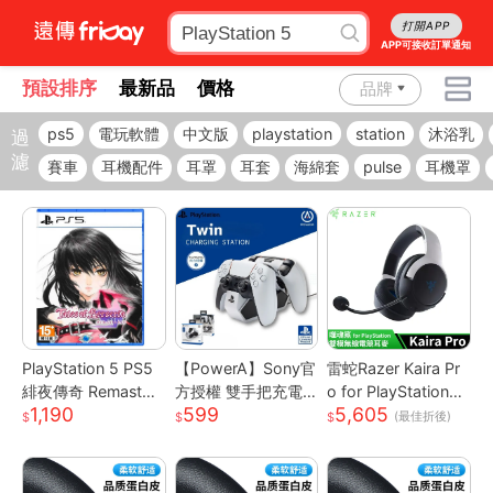
打開APP
APP可接收訂單通知
預設排序
最新品
價格
品牌
ps5
電玩軟體
中文版
playstation
station
沐浴乳
過
濾
賽車
耳機配件
耳罩
耳套
海綿套
pulse
耳機罩
PlayStation 5 PS5
【PowerA】Sony官
雷蛇Razer Kaira Pr
緋夜傳奇 Remaster
方授權 雙手把充電
o for PlayStation
1,190
599
5,605
ed 中文版
座 for PlayStation
噬魂鯊 雙模無線電
(最佳折後)
5
競耳機麥克風(PlayS
tation 5)