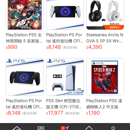
PlayStation PS5 女
PlayStation PS Por
Steelseries Arctis N
神異聞錄 5 皇家版 P
tal 遙控遊玩機 CFI-
OVA 5 5P 5X Wirel
990
8,148
4,390
5R 中文版
Y1018 白色 (台灣公
ess 無線電競耳機 P
(最佳折後)
司貨)
C/XBOX/PlayStatio
n
PlayStation PS Por
PS5 Slim 輕型數位
PlayStation PS5 漫
tal 遙控遊玩機 CFI-
版主機 (CFI-2118B
威蜘蛛人2 中文版
8,148
17,977
1,190
Y101801 午夜黑 (台
01) 台灣公司貨
(最佳折後)
(最佳折後)
灣公司貨)
0