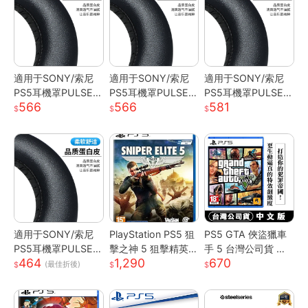
適用于SONY/索尼
適用于SONY/索尼
適用于SONY/索尼
PS5耳機罩PULSE
PS5耳機罩PULSE
PS5耳機罩PULSE
566
566
581
海綿套3D耳套PlayS
海綿套3D耳套PlayS
海綿套3D耳套PlayS
tation 5耳罩 d7141
tation 5耳罩 d7141
tation 5耳罩 d7141
適用于SONY/索尼
PlayStation PS5 狙
PS5 GTA 俠盜獵車
PS5耳機罩PULSE
擊之神 5 狙擊精英 5
手 5 台灣公司貨 中
464
1,290
670
海綿套3D耳套PlayS
Sniper Elite 5 中文
英文版 GTAV
(最佳折後)
tation 5耳罩 d7141
一般版